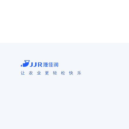
让 农 业 更 轻 松 快 乐