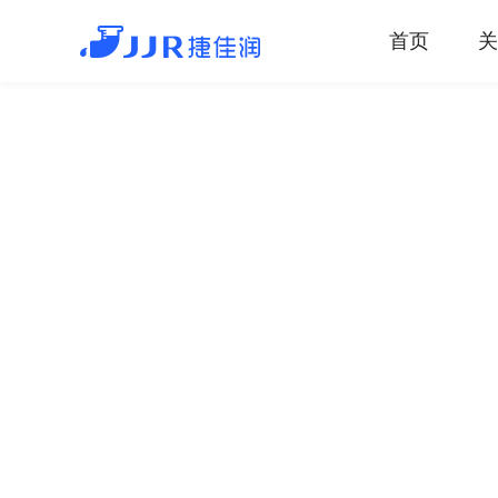
JJR捷佳润
首页
关